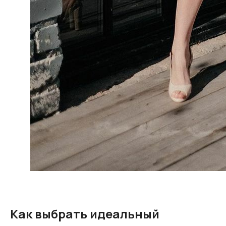
Рубашка
Контакты
Брюки
Ателье
Пиджаки
Программа лояльности
Футболки и поло
Блог
АДРЕС МАГАЗИНА
ПОДПИСАТЬСЯ
г. Тюмень, ул.
Написать в Telegram
Комсомольская, 58
Группа в VK
ВРЕМЯ РАБОТЫ:
Написать в WhatsApp
с 10:00 до 21:00
Публичная оферта
+7 (982) 988‒15‒95
store@hisstory.ru
Все цены (кроме цен на подарочные
сертификаты), представлены на сайте для
ознакомления и не являются офертой.
© 2026 HIS STORY
Политика конфиденциальности
Как выбрать идеальный