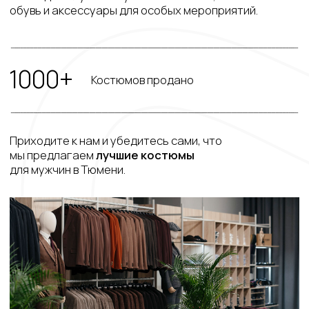
Брюки
Ателье
Пиджаки
Программа лояльности
Футболки и поло
Блог
АДРЕС МАГАЗИНА
ПОДПИСАТЬСЯ
г. Тюмень, ул.
Написать в Telegram
Комсомольская, 58
Группа в VK
ВРЕМЯ РАБОТЫ:
Написать в WhatsApp
с 10:00 до 21:00
Публичная оферта
+7 (982) 988‒15‒95
store@hisstory.ru
Все цены (кроме цен на подарочные
сертификаты), представлены на сайте для
ознакомления и не являются офертой.
© 2026 HIS STORY
Политика конфиденциальности