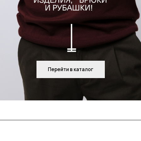
Перейти в каталог
ЧТО У НАС ЕСТЬ?
КОСТЮМЫ
РУБАШКИ
//
Костюмы-тройки, двойки,
//
Рубашки под костюм и
смокинги и деловые комплекты
город
БРЮКИ
ВЕСЬ КАТАЛОГ
//
Брюки для офиса, города
//
Все разделы и коллекции
и событий
HISSTORY