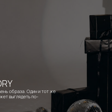
раза. Один и тот же
глядеть по-