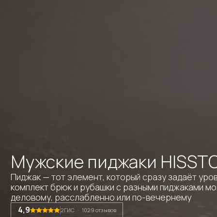
Мужские пиджаки HISSTORY
Пиджак — тот элемент, который сразу задаёт уровень об
комплект брюк и рубашки с разными пиджаками может вы
деловому, расслабленно или по-вечернему
4,9
2ГИС · 1029 отзывов
Получить купон на 2000 руб.