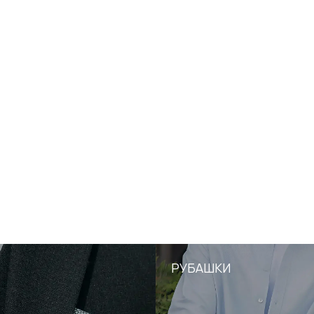
РУБАШКИ
//
Рубашки под костюм и город