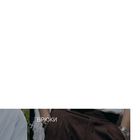
БРЮКИ
//
Брюки для офиса, города и событий