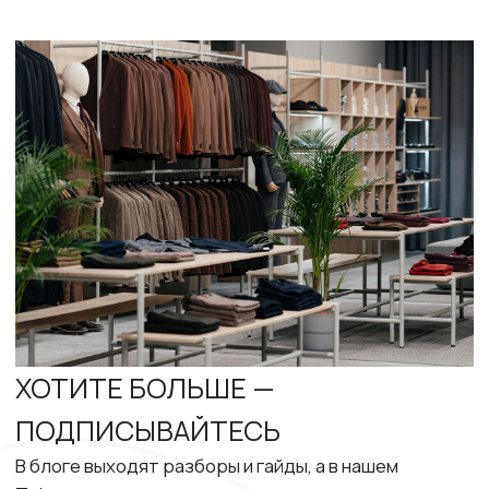
КАТАЛОГ
ИНФОРМАЦИЯ
Костюмы
О компании
Рубашка
Контакты
Брюки
Ателье
Пиджаки
Программа лояльности
Футболки и поло
Блог
АДРЕС МАГАЗИНА
ПОДПИСАТЬСЯ
г. Тюмень, ул.
Написать в Telegram
Комсомольская, 58
Группа в VK
ВРЕМЯ РАБОТЫ:
Написать в WhatsApp
с 10:00 до 21:00
Публичная оферта
+7 (982) 988‒15‒95
store@hisstory.ru
Все цены (кроме цен на подарочные