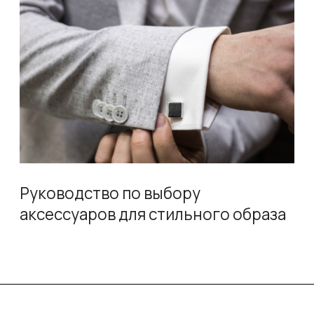
ХОТИТЕ БОЛЬШЕ —
ПОДПИСЫВАЙТЕСЬ
В блоге выходят разборы и гайды, а в нашем
Telegram-канале — короткие советы, новые
поступления и закулисье магазина.
Подписывайтесь, чтобы не пропустить.
А если читать надоело и хочется действовать —
заходите в каталог. Там всё, о чём мы пишем, можно
потрогать и примерить.
Telegram-канал
Перейти в каталог